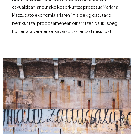
eskualdean landutako kosorkuntza prozesua Mariana
Mazzucato ekonomialariaren “Misioek gidatutako
berrikuntza” proposamenean oinarritzen da. Ikuspegi
horren arabera, erronka bakoitzarentzat misio bat …