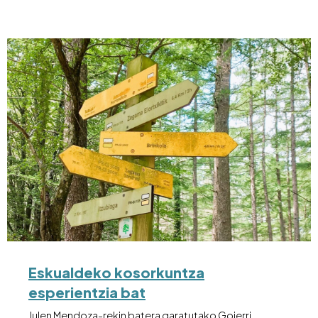
Eskualdeko kosorkuntza
esperientzia bat
Julen Mendoza-rekin batera garatutako Goierri