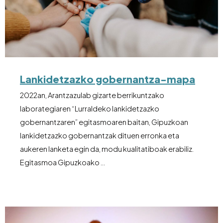
Lankidetzazko gobernantza-mapa
2022an, Arantzazulab gizarte berrikuntzako
laborategiaren “Lurraldeko lankidetzazko
gobernantzaren” egitasmoaren baitan, Gipuzkoan
lankidetzazko gobernantzak dituen erronka eta
aukeren lanketa egin da, modu kualitatiboak erabiliz.
Egitasmoa Gipuzkoako …