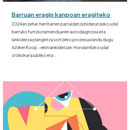
Barruan eragin kanpoan eragiteko
2024an zehar, herritarren partaidetza bideratzeko udal
barruko funtzionamenduaren autodiagnosia eta
lankidetza plangintza sortzeko prozesua landu dugu
Aztiker Koop. -ekin lankidetzan. Hondarribiko udal
ordezkari publiko eta …