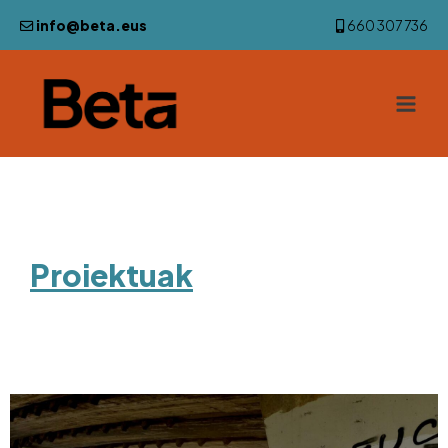
info@beta.eus
660 307 736
Proiektuak