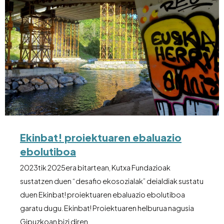
Ekinbat! proiektuaren ebaluazio
ebolutiboa
2023tik 2025era bitartean, Kutxa Fundazioak
sustatzen duen “desafio ekosozialak” deialdiak sustatu
duen Ekinbat! proiektuaren ebaluazio ebolutiboa
garatu dugu. Ekinbat! Proiektuaren helburua nagusia
Gipuzkoan bizi diren …