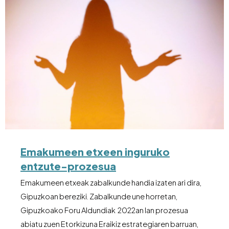
Emakumeen etxeen inguruko
entzute-prozesua
Emakumeen etxeak zabalkunde handia izaten ari dira,
Gipuzkoan bereziki. Zabalkunde une horretan,
Gipuzkoako Foru Aldundiak 2022an lan prozesua
abiatu zuen Etorkizuna Eraikiz estrategiaren barruan,