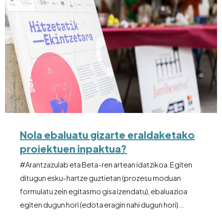
Nola ebaluatu gizarte eraldaketako
proiektuen inpaktua?
#Arantzazulab eta Beta-ren artean idatzikoa. Egiten
ditugun esku-hartze guztietan (prozesu moduan
formulatu zein egitasmo gisa izendatu), ebaluazioa
egiten dugun hori (edota eragin nahi dugun hori) …