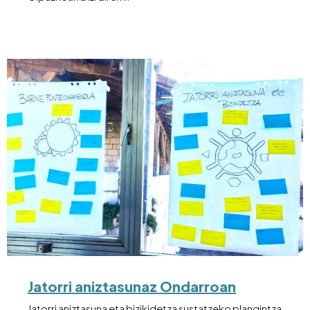
Jatorri aniztasunaz Ondarroan
Jatorri aniztasuna eta bizikidetza sustatzeko plangintza