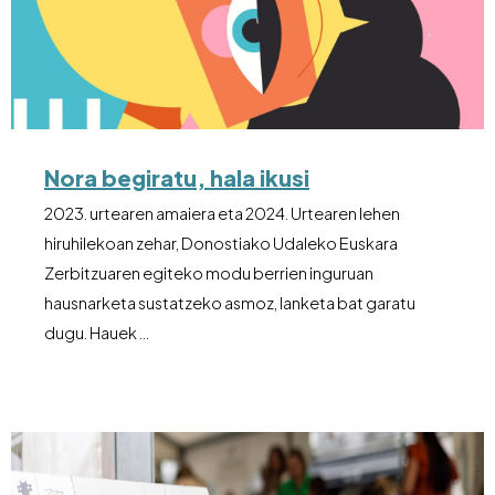
Nora begiratu, hala ikusi
2023. urtearen amaiera eta 2024. Urtearen lehen
hiruhilekoan zehar, Donostiako Udaleko Euskara
Zerbitzuaren egiteko modu berrien inguruan
hausnarketa sustatzeko asmoz, lanketa bat garatu
dugu. Hauek …