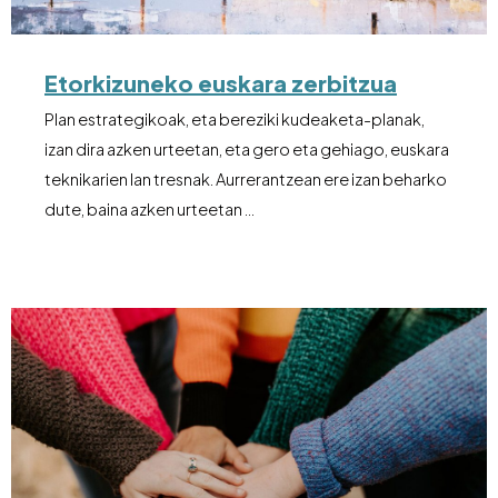
Etorkizuneko euskara zerbitzua
Plan estrategikoak, eta bereziki kudeaketa-planak,
izan dira azken urteetan, eta gero eta gehiago, euskara
teknikarien lan tresnak. Aurrerantzean ere izan beharko
dute, baina azken urteetan …