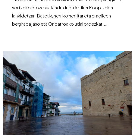
sortzeko prozesua landu dugu Aztiker Koop. -ekin
lankidetzan. Batetik, herriko herritar eta eragileen
begirada jaso eta Ondarroako udal ordezkari …