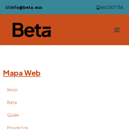
info@beta.eus
660 307 736
Mapa Web
Inicio
Beta
Quién
Proyectos