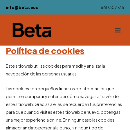
Ir
info@beta.eus
660 307 736
al
contenido
Main
Men
Política de cookies
Este sitio web utiliza cookies para medir y analizar la
navegación de las personas usuarias.
Las cookies son pequeños ficheros de información que
permiten comparar y entender cómo navegas a través de
este sitio web. Gracias a ellas, se recuerdan tus preferencias
para que cuando visites este sitio web de nuevo, obtengas
una mejor experiencia online. En ningún caso las cookies
almacenan dato personal alguno, ni ningún tipo de