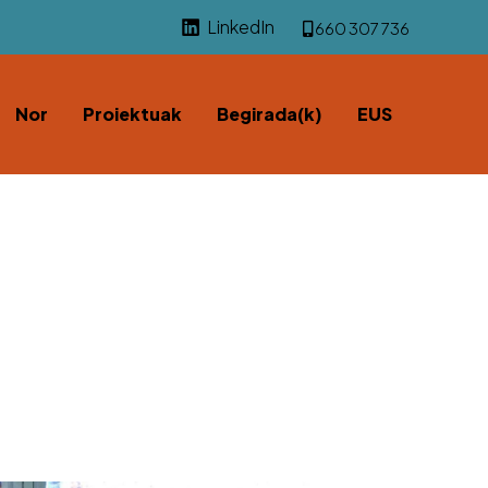
LinkedIn
660 307 736
Nor
Proiektuak
Begirada(k)
EUS