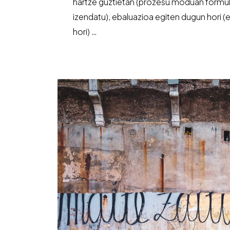
hartze guztietan (prozesu moduan formul
izendatu), ebaluazioa egiten dugun hori (
hori) …