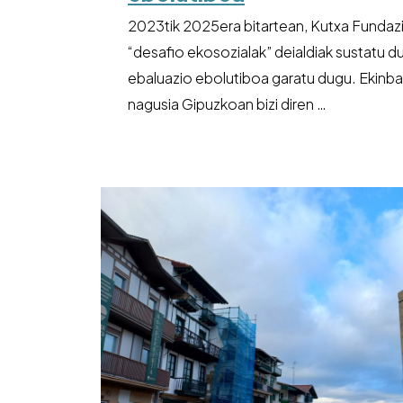
2023tik 2025era bitartean, Kutxa Fundaz
“desafio ekosozialak” deialdiak sustatu d
ebaluazio ebolutiboa garatu dugu. Ekinba
nagusia Gipuzkoan bizi diren …