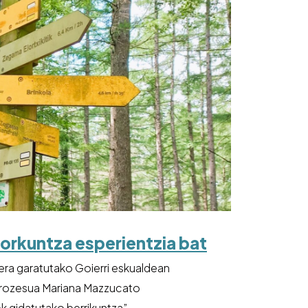
orkuntza esperientzia bat
era garatutako Goierri eskualdean
prozesua Mariana Mazzucato
k gidatutako berrikuntza”