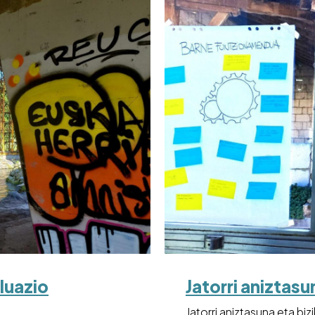
luazio
Jatorri aniztas
Jatorri aniztasuna eta bi