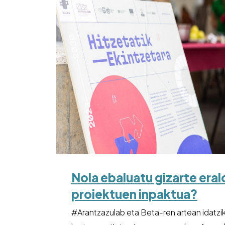
Nola ebaluatu gizarte era
proiektuen inpaktua?
#Arantzazulab eta Beta-ren artean idatzi