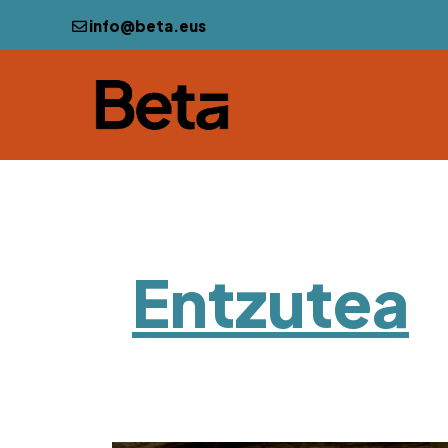
info@beta.eus
Entzutea