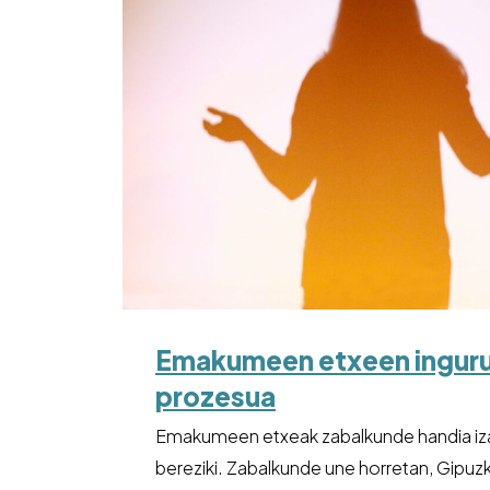
Emakumeen etxeen inguru
prozesua
Emakumeen etxeak zabalkunde handia izat
bereziki. Zabalkunde une horretan, Gipu