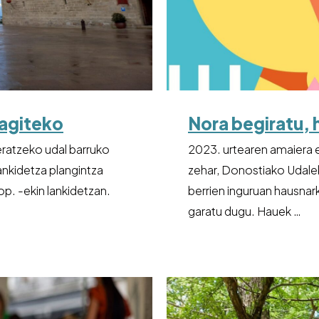
ragiteko
Nora begiratu, h
eratzeko udal barruko
2023. urtearen amaiera e
nkidetza plangintza
zehar, Donostiako Udale
p. -ekin lankidetzan.
berrien inguruan hausnar
garatu dugu. Hauek …