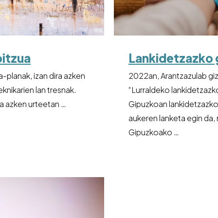
bitzua
Lankidetzazko
a-planak, izan dira azken
2022an, Arantzazulab giz
knikarien lan tresnak.
“Lurraldeko lankidetzaz
na azken urteetan …
Gipuzkoan lankidetzazko
aukeren lanketa egin da,
Gipuzkoako …