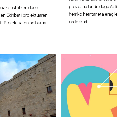
prozesua landu dugu Azti
ioak sustatzen duen
herriko herritar eta erag
uen Ekinbat! proiektuaren
ordezkari …
t! Proiektuaren helburua