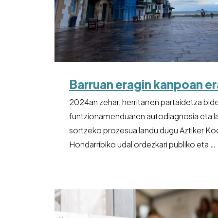
Barruan eragin kanpoan e
2024an zehar, herritarren partaidetza bid
funtzionamenduaren autodiagnosia eta la
sortzeko prozesua landu dugu Aztiker Koo
Hondarribiko udal ordezkari publiko eta …