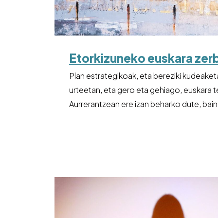
Etorkizuneko euskara zer
Plan estrategikoak, eta bereziki kudeaket
urteetan, eta gero eta gehiago, euskara te
Aurrerantzean ere izan beharko dute, bai