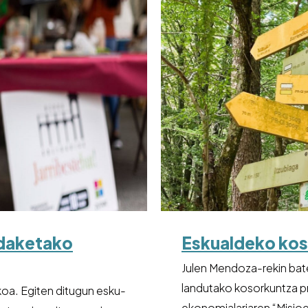
ldaketako
Eskualdeko kos
Julen Mendoza-rekin bat
landutako kosorkuntza 
koa. Egiten ditugun esku-
ekonomialariaren “Misioe