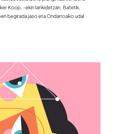
ker Koop. -ekin lankidetzan. Batetik,
ileen begirada jaso eta Ondarroako udal