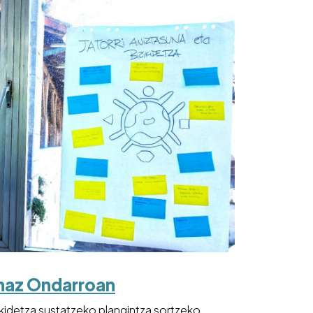
unaz Ondarroan
zikidetza sustatzeko plangintza sortzeko