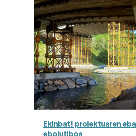
Ekinbat! proiektuaren eba
ebolutiboa