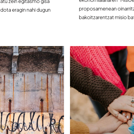
atu zein egitasmo gisa
proposamenean oinarritze
edota eragin nahi dugun
bakoitzarentzat misio ba