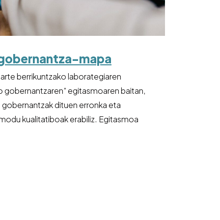
 gobernantza-mapa
arte berrikuntzako laborategiaren
ko gobernantzaren” egitasmoaren baitan,
 gobernantzak dituen erronka eta
 modu kualitatiboak erabiliz. Egitasmoa