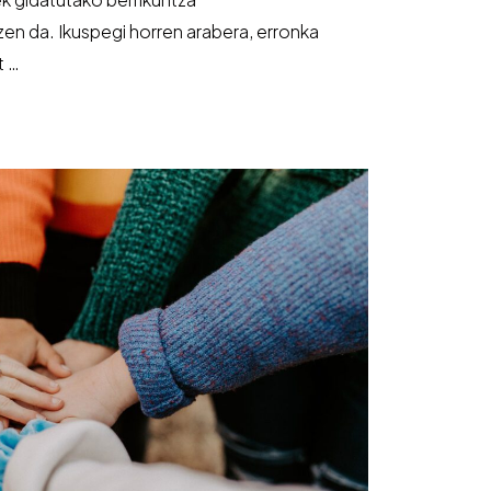
n da. Ikuspegi horren arabera, erronka
t …